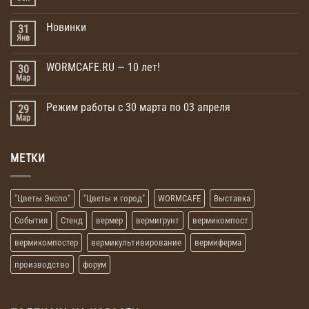
Новинки
31
Янв
WORMCAFE.RU — 10 лет!
30
Мар
Режим работы с 30 марта по 03 апреля
29
Мар
МЕТКИ
"Цветы Экспо"
"Цветы и город"
WORMCAFE
Выставка
События
Стенд
вермер
вермигрунт
вермикомпост
вермикомпостер
вермикультивирование
вермиферма
производство
форум