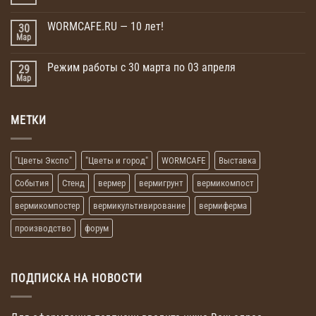
WORMCAFE.RU — 10 лет!
30
Мар
Режим работы с 30 марта по 03 апреля
29
Мар
МЕТКИ
"Цветы Экспо"
"Цветы и город"
WORMCAFE
Выставка
События
Стенд
вермер
вермигрунт
вермикомпост
вермикомпостер
вермикультивирование
вермиферма
производство
форум
ПОДПИСКА НА НОВОСТИ