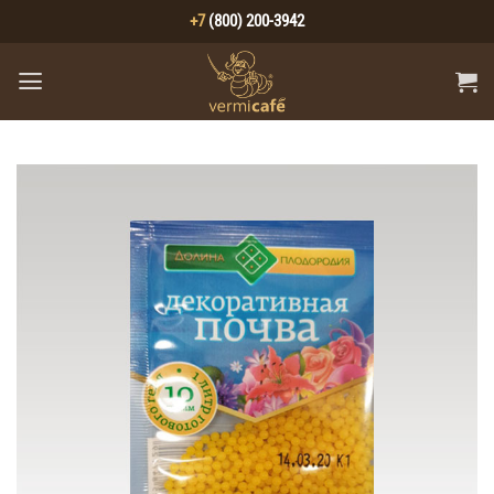
Skip
+7
(800) 200-3942
to
content