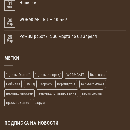
Новинки
31
Янв
WORMCAFE.RU — 10 лет!
30
Мар
Режим работы с 30 марта по 03 апреля
29
Мар
МЕТКИ
"Цветы Экспо"
"Цветы и город"
WORMCAFE
Выставка
События
Стенд
вермер
вермигрунт
вермикомпост
вермикомпостер
вермикультивирование
вермиферма
производство
форум
ПОДПИСКА НА НОВОСТИ