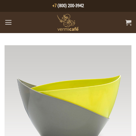
Skip
+7
(800) 200-3942
to
content