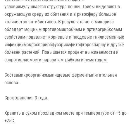
условиямулучшается структура почвы. Грибы выделяют в
окружающую среду их обитания и в ризосферу большое
количество антибиотиков. В результате чего микориза
обладает мощным противомикробным и пртивогрибковым
свойствам-подавляет корневые и плодовые гнилисеменные
инфекциимакраспариозфузариозфитофторозпаршу и другие
болезни растений. Повышается процент выживаемости и
сопротивляемости паразитамгрибкам и нематодам.
Составмикроорганизмыпищевые ферментыпитательная
основа.
Срок хранения 3 года.
Хранить в сухом прохладном месте при температуре от +5 до
+25С.