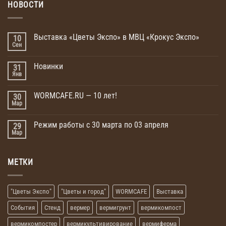
НОВОСТИ
Выставка «Цветы Экспо» в МВЦ «Крокус Экспо»
10
Сен
Новинки
31
Янв
WORMCAFE.RU — 10 лет!
30
Мар
Режим работы с 30 марта по 03 апреля
29
Мар
МЕТКИ
"Цветы Экспо"
"Цветы и город"
WORMCAFE
Выставка
События
Стенд
вермер
вермигрунт
вермикомпост
вермикомпостер
вермикультивирование
вермиферма