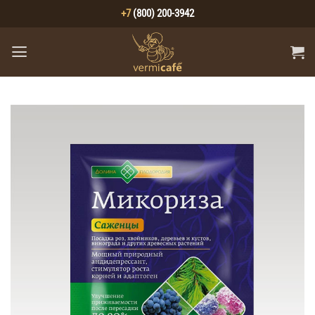
Skip
+7
(800) 200-3942
to
content